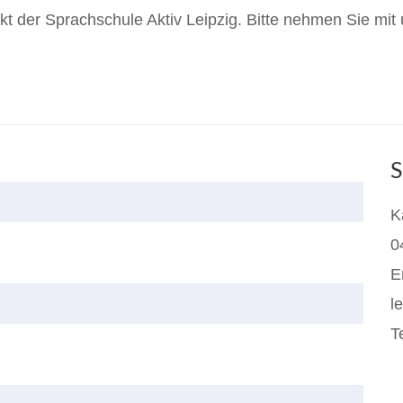
t der Sprachschule Aktiv Leipzig. Bitte nehmen Sie mit
S
K
0
E
l
T